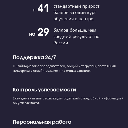
Подробный разбор тем высокой степени
сложности
Тренировка на заданиях олимпиадного уровня
81
балл — средний результат
учеников Годографа
41
стандартный прирост
+
баллов за один курс
обучения в центре.
29
баллов больше, чем
на
средний результат по