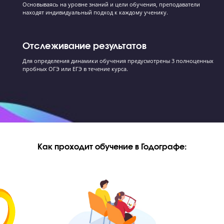
России
Поддержка 24/7
Онлайн-диалог с преподавателем, общий чат группы, постоянна
поддержка в онлайн-режиме и на очных занятиях.
Контроль успеваемости
Еженедельная sms-рассылка для родителей с подробной информ
об успеваемости.
Персональная работа
Основываясь на уровне знаний и цели обучения, преподаватели
находят индивидуальный подход к каждому ученику.