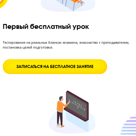
Отслеживание результатов
Для определения динамики обучения предусмотрены 3 полноце
пробных ОГЭ или ЕГЭ в течение курса.
Как проходит обучение в Годографе: