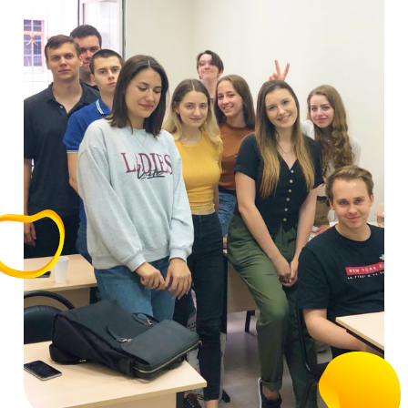
ЗАПИСАТЬСЯ НА БЕСПЛАТНЫЙ
УРОК
Технологию обучения мы создавали 7 лет — теп
ученик занимает главенствующую роль в классе
Годограф существует с 2012 года. За это время мы не только столкнулись
различными способами преподавания педагогов, но и попробовали
применять различные мировые учения. Так мы смогли найти оптимал